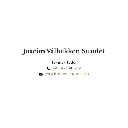
Joacim Vålbekken Sundet
Teknisk leder
+47 971 98 714
jvs@bredesenopset.no