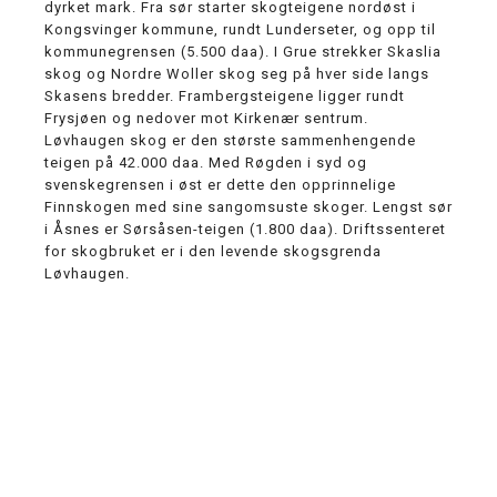
dyrket mark. Fra sør starter skogteigene nordøst i
Kongsvinger kommune, rundt Lunderseter, og opp til
kommunegrensen (5.500 daa). I Grue strekker Skaslia
skog og Nordre Woller skog seg på hver side langs
Skasens bredder. Frambergsteigene ligger rundt
Frysjøen og nedover mot Kirkenær sentrum.
Løvhaugen skog er den største sammenhengende
teigen på 42.000 daa. Med Røgden i syd og
svenskegrensen i øst er dette den opprinnelige
Finnskogen med sine sangomsuste skoger. Lengst sør
i Åsnes er Sørsåsen-teigen (1.800 daa). Driftssenteret
for skogbruket er i den levende skogsgrenda
Løvhaugen.