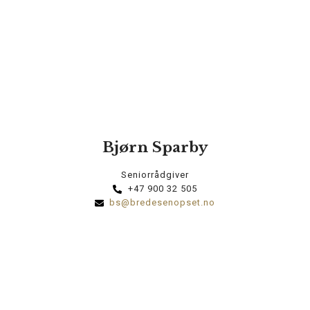
Bjørn Sparby
Seniorrådgiver
+47 900 32 505
bs@bredesenopset.no