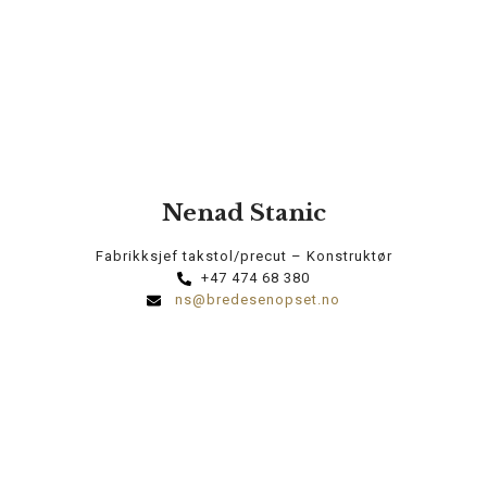
Nenad Stanic
Fabrikksjef takstol/precut – Konstruktør
+47 474 68 380
ns@bredesenopset.no