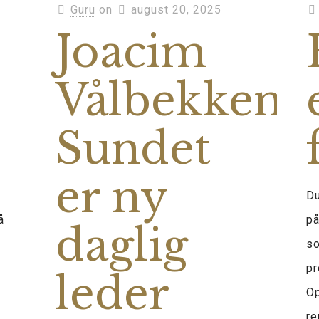
Guru
on
august 20, 2025
Joacim
Vålbekken
Sundet
er ny
Du
å
på
daglig
so
pr
leder
O
re