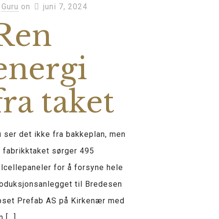
Guru
on
juni 7, 2024
Ren
energi
fra taket
 ser det ikke fra bakkeplan, men
 fabrikktaket sørger 495
lcellepaneler for å forsyne hele
oduksjonsanlegget til Bredesen
pset Prefab AS på Kirkenær med
n
[…]